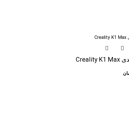
Creali
ان