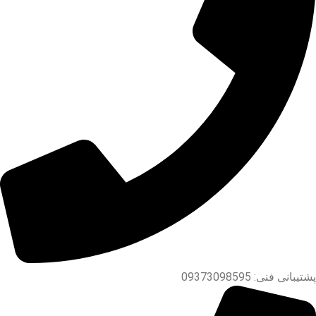
پشتیبانی فنی: 09373098595