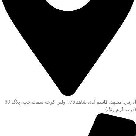
آدرس: مشهد، قاسم آباد، شاهد 75، اولین کوچه سمت چپ، پلاگ 39
(درب گرم رنگ)