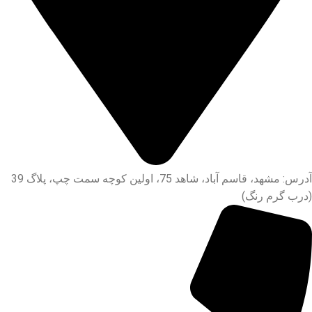
آدرس: مشهد، قاسم آباد، شاهد 75، اولین کوچه سمت چپ، پلاگ 39
(درب گرم رنگ)