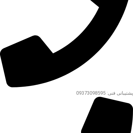
پشتیبانی فنی: 09373098595